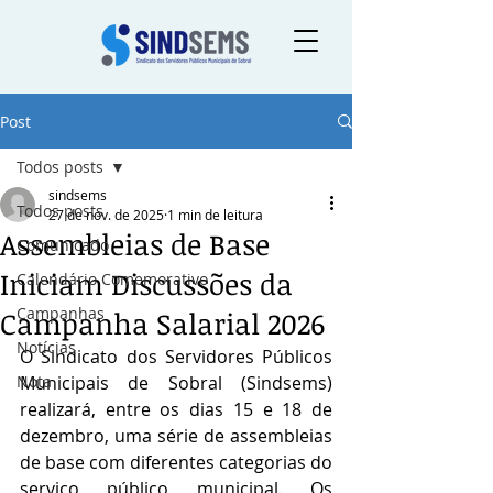
Post
Todos posts
sindsems
Todos posts
27 de nov. de 2025
1 min de leitura
Assembleias de Base
Comunicado
Iniciam Discussões da
Calendário Comemorativo
Campanhas
Campanha Salarial 2026
Notícias
O Sindicato dos Servidores Públicos 
Nota
Municipais de Sobral (Sindsems) 
realizará, entre os dias 15 e 18 de 
dezembro, uma série de assembleias 
de base com diferentes categorias do 
serviço público municipal. Os 