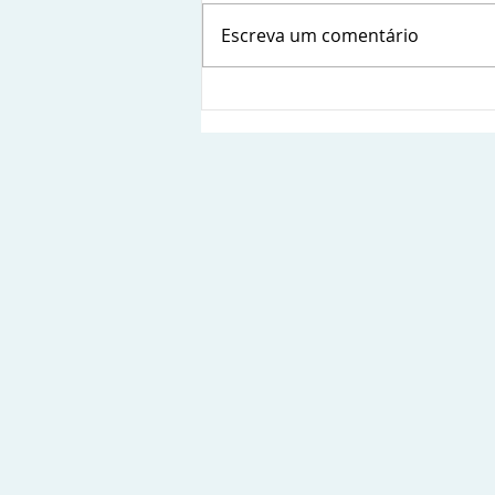
Escreva um comentário
Sindsems presente na posse
da nova diretoria da
Fetamce