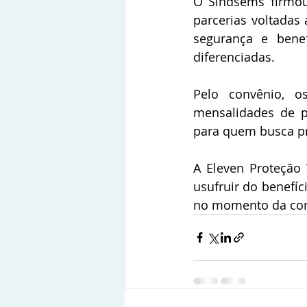
O Sindsems firmou
parcerias voltadas 
segurança e benef
diferenciadas.
Pelo convênio, o
mensalidades de pr
para quem busca pr
A Eleven Proteção V
usufruir do benefíc
no momento da con