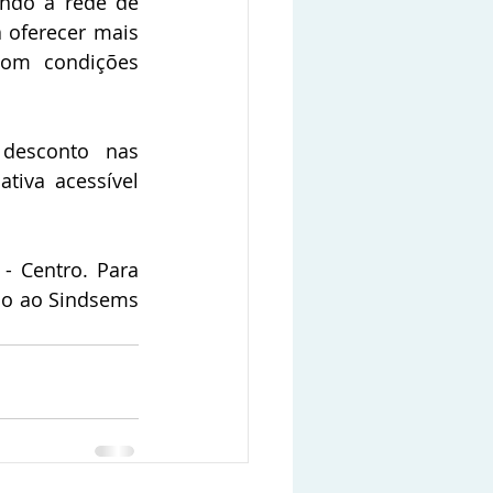
ndo a rede de 
 oferecer mais 
om condições 
desconto nas 
tiva acessível 
- Centro. Para 
ão ao Sindsems 