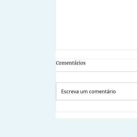
Comentários
Escreva um comentário
Sindsems presente na posse
da nova diretoria da
Fetamce