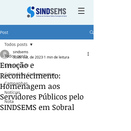
Post
Todos posts
sindsems
Todos posts
30 de out. de 2023
1 min de leitura
Emoção e
Comunicado
Reconhecimento:
Calendário Comemorativo
Campanhas
Homenagem aos
Notícias
Servidores Públicos pelo
Nota
SINDSEMS em Sobral