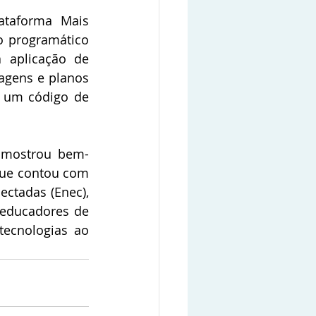
taforma Mais 
 programático 
 aplicação de 
magens e planos 
e um código de 
 mostrou bem-
que contou com 
ctadas (Enec), 
educadores de 
ecnologias ao 