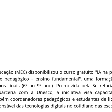
cação (MEC) disponibilizou o curso gratuito "IA na pr
o e pedagógico – ensino fundamental", uma formaçã
os finais (6º ao 9º ano). Promovida pela Secretari
arceria com a Unesco, a iniciativa visa capacit
ém coordenadores pedagógicos e estudantes de lice
ponsável das tecnologias digitais no cotidiano das esc