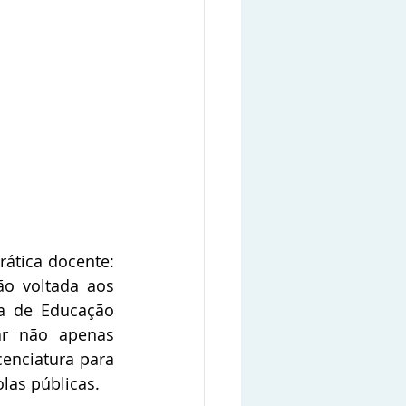
ática docente: 
o voltada aos 
a de Educação 
ar não apenas 
nciatura para 
olas públicas.