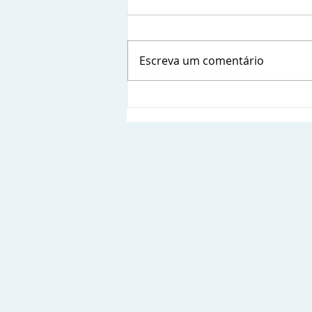
Escreva um comentário
Sindsems presente na posse
da nova diretoria da
Fetamce