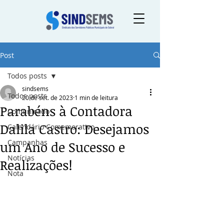
Post
Todos posts
sindsems
Todos posts
20 de set. de 2023
1 min de leitura
Parabéns à Contadora
Comunicado
Dalila Castro: Desejamos
Calendário Comemorativo
Campanhas
um Ano de Sucesso e
Notícias
Realizações!
Nota