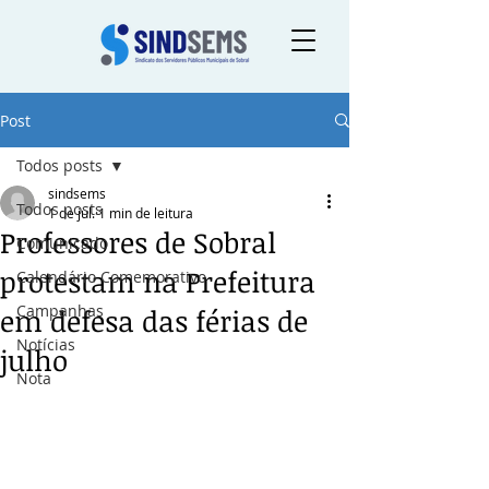
Post
Todos posts
sindsems
Todos posts
1 de jul.
1 min de leitura
Professores de Sobral
Comunicado
protestam na Prefeitura
Calendário Comemorativo
Campanhas
em defesa das férias de
Notícias
julho
Nota