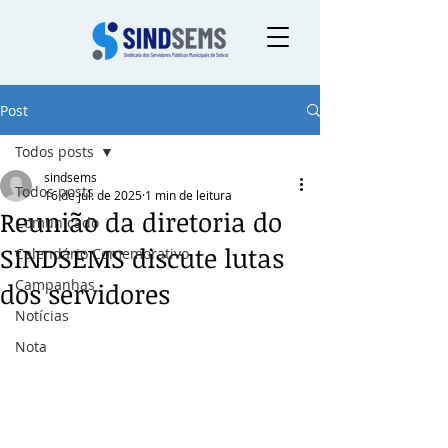
Post
Todos posts
sindsems
Todos posts
16 de jul. de 2025
1 min de leitura
Reunião da diretoria do
Comunicado
SINDSEMS discute lutas
Calendário Comemorativo
Campanhas
dos servidores
Notícias
Nota