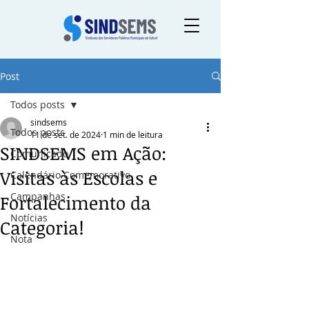
Post
Todos posts
sindsems
Todos posts
11 de set. de 2024
1 min de leitura
SINDSEMS em Ação:
Comunicado
Visitas às Escolas e
Calendário Comemorativo
Campanhas
Fortalecimento da
Notícias
Categoria!
Nota