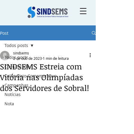
Post
Todos posts
sindsems
Todos posts
2 de out. de 2023
1 min de leitura
SINDSEMS Estreia com
Comunicado
Vitória nas Olimpíadas
Calendário Comemorativo
Campanhas
dos Servidores de Sobral!
Notícias
Nota