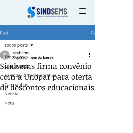
Post
Todos posts
sindsems
Todos posts
5 de fev.
1 min de leitura
Sindsems firma convênio
Comunicado
com a Unopar para oferta
Calendário Comemorativo
Campanhas
de descontos educacionais
Notícias
Nota