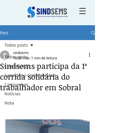
Post
Todos posts
sindsems
Todos posts
18 de mai.
1 min de leitura
Sindsems participa da 1ª
Comunicado
corrida solidária do
Calendário Comemorativo
Campanhas
trabalhador em Sobral
Notícias
Nota