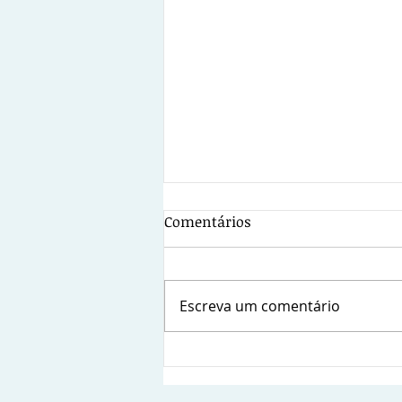
Comentários
Escreva um comentário
Sindsems presente na posse
da nova diretoria da