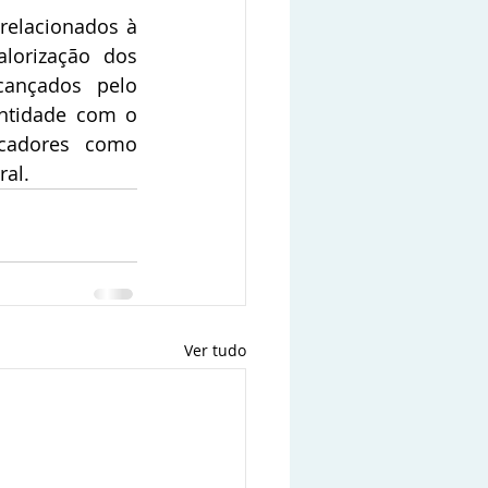
elacionados à 
lorização dos 
ançados pelo 
ntidade com o 
cadores como 
ral.
Ver tudo