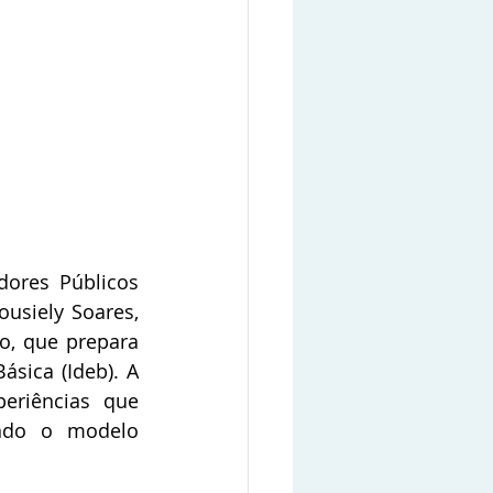
dores Públicos 
usiely Soares, 
o, que prepara 
sica (Ideb). A 
eriências que 
ndo o modelo 