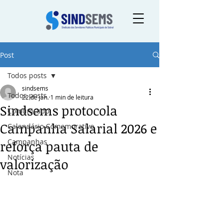
Post
Todos posts
sindsems
Todos posts
22 de jan.
1 min de leitura
Sindsems protocola
Comunicado
Campanha Salarial 2026 e
Calendário Comemorativo
Campanhas
reforça pauta de
Notícias
valorização
Nota