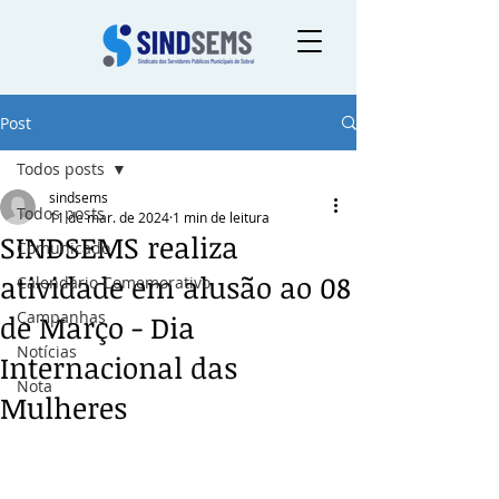
Post
Todos posts
sindsems
Todos posts
11 de mar. de 2024
1 min de leitura
SINDSEMS realiza
Comunicado
atividade em alusão ao 08
Calendário Comemorativo
Campanhas
de Março - Dia
Notícias
Internacional das
Nota
Mulheres