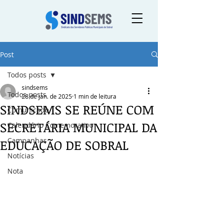
Post
Todos posts
sindsems
Todos posts
28 de jan. de 2025
1 min de leitura
SINDSEMS SE REÚNE COM
Comunicado
SECRETÁRIA MUNICIPAL DA
Calendário Comemorativo
Campanhas
EDUCAÇÃO DE SOBRAL
Notícias
Nota