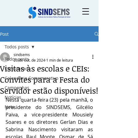
Post
Todos posts
sindsems
Todos posts
23 de out. de 2024
1 min de leitura
Visitas às escolas e CEIs:
Comunicado
Convites para a Festa do
Calendário Comemorativo
Campanhas
Servidor estão disponíveis!
Notícias
Nesta quarta-feira (23) pela manhã, o 
Nota
presidente do SINDSEMS, Gilcélio 
Paiva, a vice-presidente Mousiely 
Soares e os diretores Gerlan Dias e 
Sabrina Nascimento visitaram as 
escolas Raul Monte, Osmar de Sá 