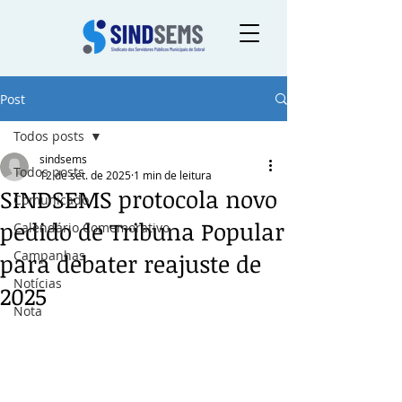
Post
Todos posts
sindsems
Todos posts
12 de set. de 2025
1 min de leitura
SINDSEMS protocola novo
Comunicado
pedido de Tribuna Popular
Calendário Comemorativo
Campanhas
para debater reajuste de
Notícias
2025
Nota