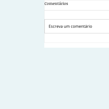
Comentários
Escreva um comentário
Sindsems presente na posse
da nova diretoria da
Fetamce