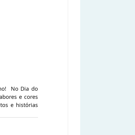
no!  No Dia do 
bores e cores 
os e histórias 