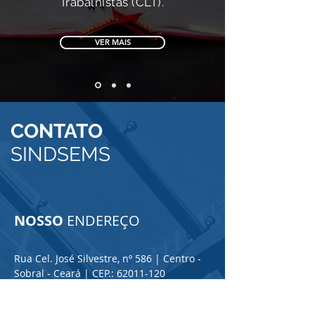
Trabalhistas (CLT).
VER MAIS
CONTATO
SINDSEMS
NOSSO
ENDEREÇO
Rua Cel. José Silvestre, nº 586 | Centro -
Sobral - Ceará | CEP.:
62011-120
e-mail:
sindsems@gmail.com
Tel: (88) 2021.7826