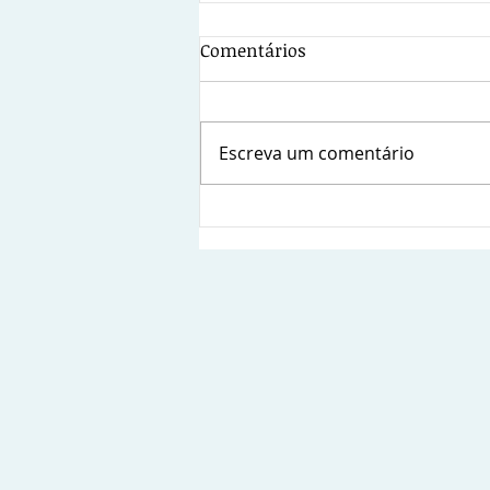
Comentários
Escreva um comentário
Sindsems presente na posse
da nova diretoria da
Fetamce