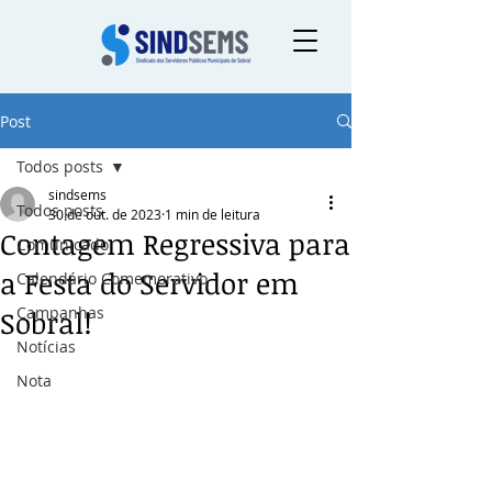
Post
Todos posts
sindsems
Todos posts
30 de out. de 2023
1 min de leitura
Contagem Regressiva para
Comunicado
a Festa do Servidor em
Calendário Comemorativo
Campanhas
Sobral!
Notícias
Nota